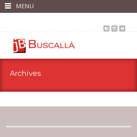
MENU
Inici
Qui som
Assessoria
assegurances
Immobiliària
Notícies
Contacta
Àrea client
Archives