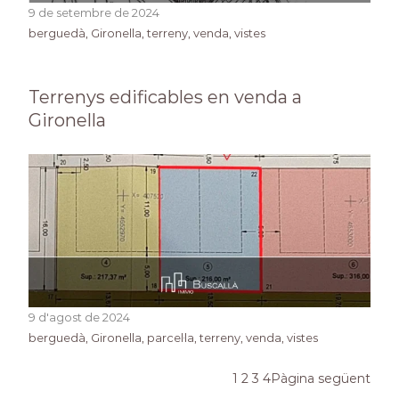
9 de setembre de 2024
berguedà
, 
Gironella
, 
terreny
, 
venda
, 
vistes
Terrenys edificables en venda a
Gironella
9 d'agost de 2024
berguedà
, 
Gironella
, 
parcel·la
, 
terreny
, 
venda
, 
vistes
1
2
3
4
Pàgina següent