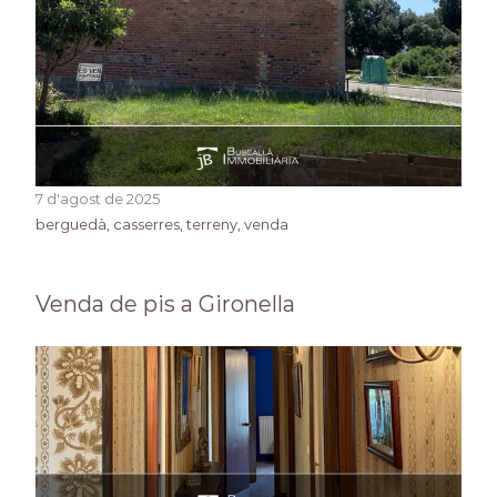
7 d'agost de 2025
berguedà
, 
casserres
, 
terreny
, 
venda
Venda de pis a Gironella