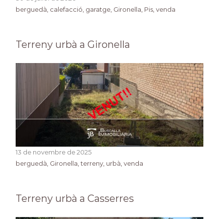
berguedà
, 
calefacció
, 
garatge
, 
Gironella
, 
Pis
, 
venda
Terreny urbà a Gironella
13 de novembre de 2025
berguedà
, 
Gironella
, 
terreny
, 
urbà
, 
venda
Terreny urbà a Casserres