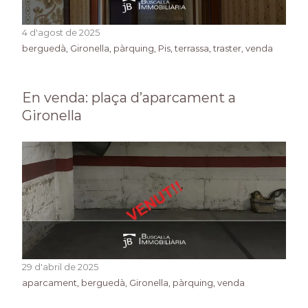
4 d'agost de 2025
berguedà
, 
Gironella
, 
pàrquing
, 
Pis
, 
terrassa
, 
traster
, 
venda
En venda: plaça d’aparcament a
Gironella
29 d'abril de 2025
aparcament
, 
berguedà
, 
Gironella
, 
pàrquing
, 
venda