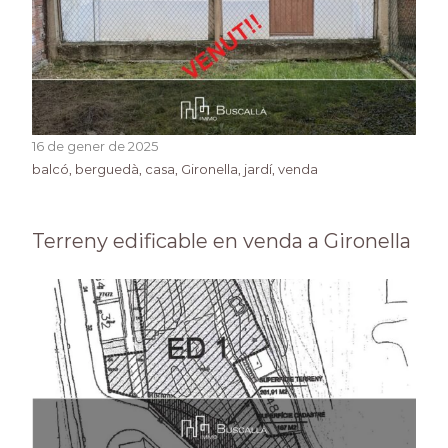
16 de gener de 2025
balcó
, 
berguedà
, 
casa
, 
Gironella
, 
jardí
, 
venda
Terreny edificable en venda a Gironella