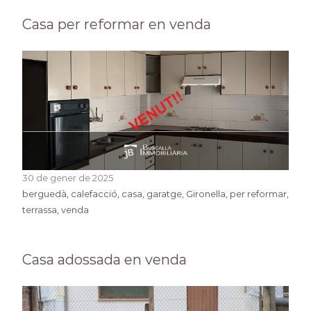
Casa per reformar en venda
30 de gener de 2025
berguedà
, 
calefacció
, 
casa
, 
garatge
, 
Gironella
, 
per reformar
, 
terrassa
, 
venda
Casa adossada en venda