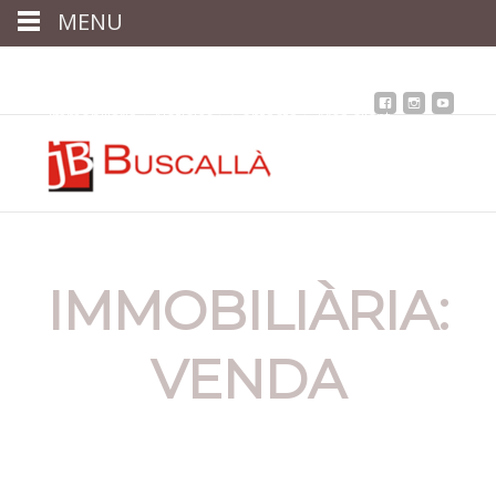
MENU
Inici
Qui som
Assessoria
assegurances
Immobiliària
Notícies
Contacta
Àrea client
IMMOBILIÀRIA:
VENDA