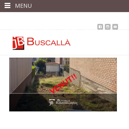
MENU
Inici
Qui som
Assessoria
assegurances
Immobiliària
Notícies
Contacta
Àrea client