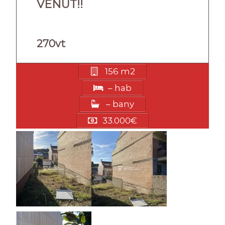
VENUT!!
270vt
156 m2
– hab
– bany
33.000€