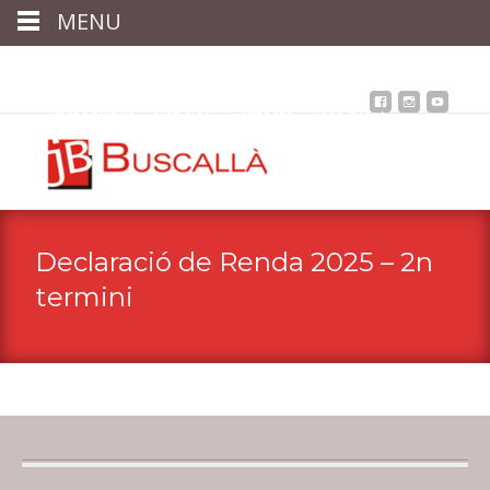
MENU
Inici
Qui som
Assessoria
assegurances
Immobiliària
Notícies
Contacta
Àrea client
Declaració de Renda 2025 – 2n
termini