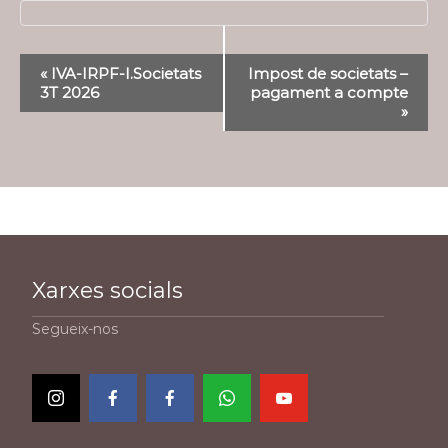
Navegació
«
IVA-IRPF-I.Societats
Impost de societats –
d'Esdeveniment
3T 2026
pagament a compte
»
Xarxes socials
Segueix-nos