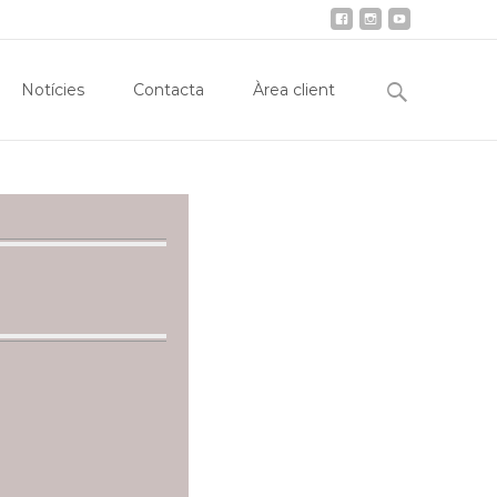
obiliària
Notícies
Contacta
Àrea client
Search
Notícies
Contacta
Àrea client
for: