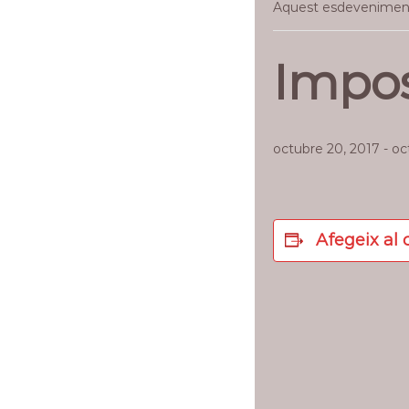
Aquest esdeveniment 
Impos
octubre 20, 2017
-
oc
Afegeix al 