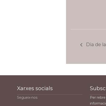
Dia de l
Xarxes socials
Subscr
Segueix-nos
Per rebre 
informaci