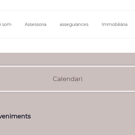
Inici
Qui som
Assessoria
assegurances
Imm
i som
Assessoria
assegurances
Immobiliària
Calendari
eveniments