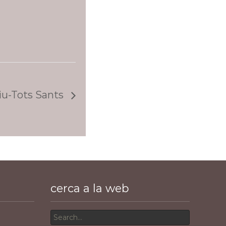
iu-Tots Sants
cerca a la web
Search
for: