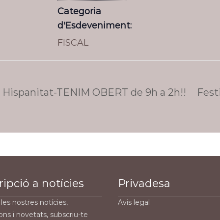
Categoria
d'Esdeveniment:
FISCAL
a Hispanitat-TENIM OBERT de 9h a 2h!!
Fest
ipció a notícies
Privadesa
les nostres notícies,
Avis legal
ons i novetats, subscriu-te