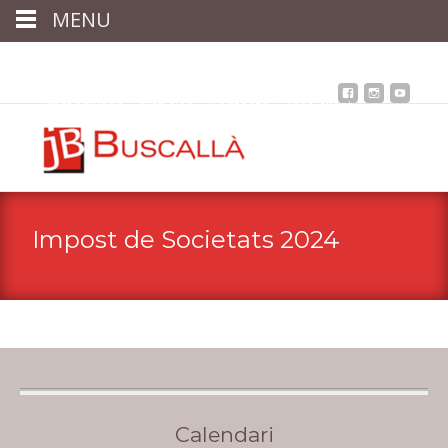
MENU
Inici
Qui som
Assessoria
assegurances
Immobiliària
Notícies
Contacta
Àrea client
Impost de Societats 2024
Calendari