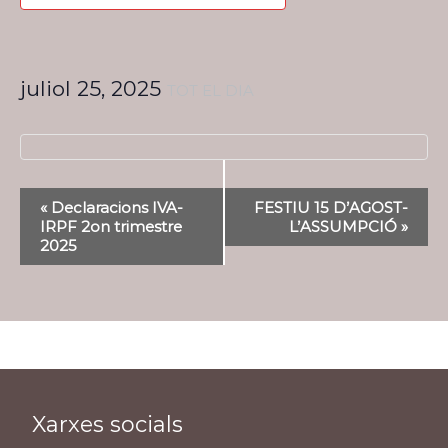
juliol 25, 2025
TOT EL DIA
Navegació
«
Declaracions IVA-
FESTIU 15 D’AGOST-
d'Esdeveniment
IRPF 2on trimestre
L’ASSUMPCIÓ
»
2025
Xarxes socials