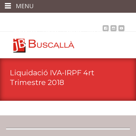
MENU
Inici
Qui som
Assessoria
assegurances
Immobiliària
Notícies
Contacta
Àrea client
Liquidació IVA-IRPF 4rt
Trimestre 2018