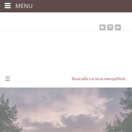
MENU
Inici
Qui som
Assessoria
assegurances
Immobiliària
Notícies
Contacta
Àrea client
Buscallà-La teva tranquil·litat…