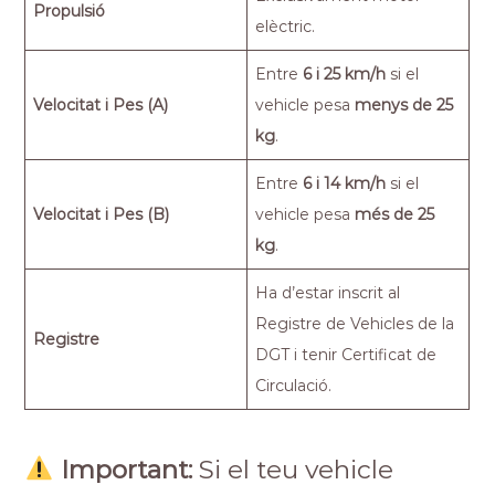
Propulsió
elèctric.
Entre
6 i 25 km/h
si el
Velocitat i Pes (A)
vehicle pesa
menys de 25
kg
.
Entre
6 i 14 km/h
si el
Velocitat i Pes (B)
vehicle pesa
més de 25
kg
.
Ha d’estar inscrit al
Registre de Vehicles de la
Registre
DGT i tenir Certificat de
Circulació.
Important:
Si el teu vehicle