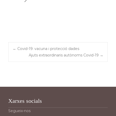
Post
←
Covid-19: vacuna i protecció dades
Ajuts extraordinaris autònoms Covid-19
→
navigation
Xarxes socials
Segueix-nos