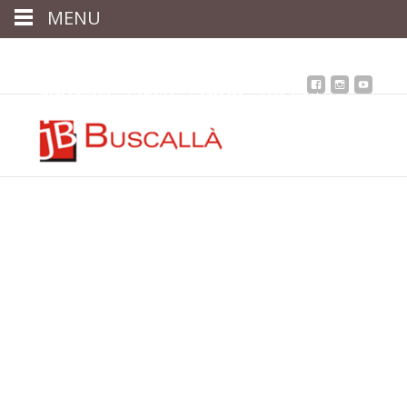
MENU
Inici
Qui som
Assessoria
assegurances
Immobiliària
Notícies
Contacta
Àrea client