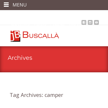
MENU
Inici
Qui som
Assessoria
assegurances
Immobiliària
Notícies
Contacta
Àrea client
Archives
Tag Archives: camper