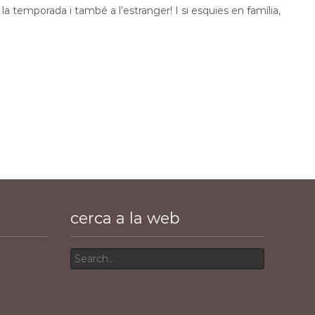
temporada i també a l’estranger! I si esquies en família,
cerca a la web
Search
for: