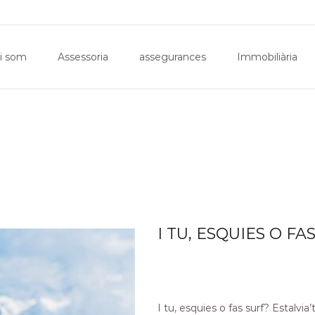
Inici
Qui som
Assessoria
assegurances
Imm
i som
Assessoria
assegurances
Immobiliària
I TU, ESQUIES O FA
I tu, esquies o fas surf? Estalvi