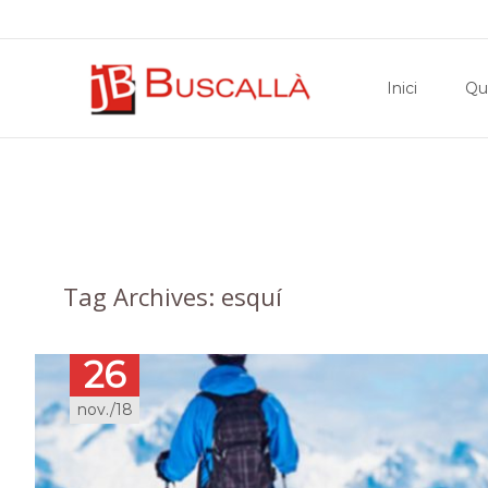
Skip
to
Inici
Qu
content
Archives
Tag Archives: esquí
26
nov./18