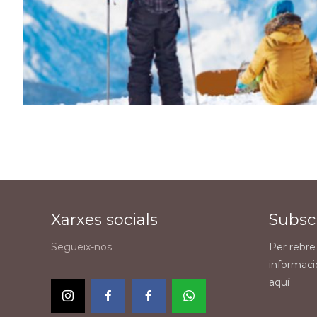
Xarxes socials
Subscr
Segueix-nos
Per rebre 
informaci
aquí