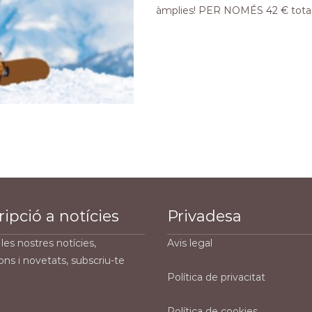
àmplies! PER NOMÉS 42 € tota la 
Read More…
ipció a notícies
Privadesa
les nostres notícies,
Avis legal
ons i novetats, subscriu-te
Política de privacitat
Política de cookies