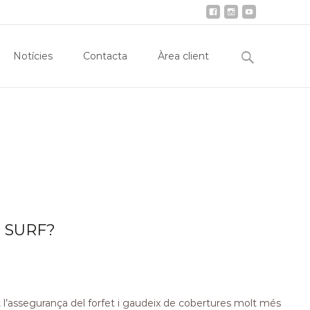
obiliària
Notícies
Contacta
Àrea client
Search
Notícies
Contacta
Àrea client
for:
S SURF?
a’t l’assegurança del forfet i gaudeix de cobertures molt més