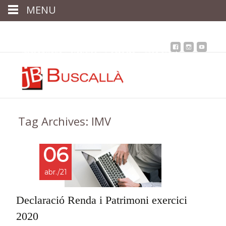
MENU
Inici
Qui som
Assessoria
assegurances
Immobiliària
Notícies
Contacta
Àrea client
Tag Archives: IMV
06
abr./21
Declaració Renda i Patrimoni exercici
2020