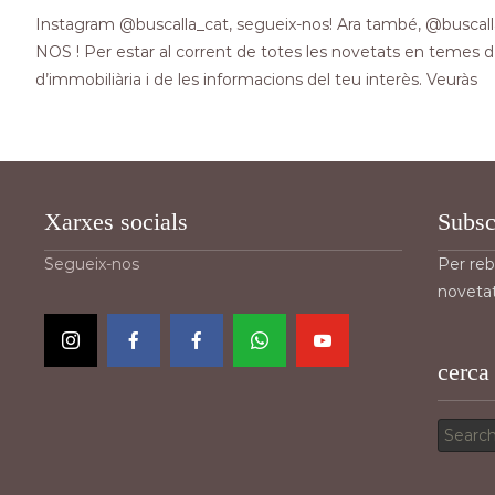
Instagram @buscalla_cat, segueix-nos! Ara també, @buscal
NOS ! Per estar al corrent de totes les novetats en temes d’
d’immobiliària i de les informacions del teu interès. Veuràs
Read More…
Xarxes socials
Subsc
Segueix-nos
Per reb
novetat
cerca
Search
for: