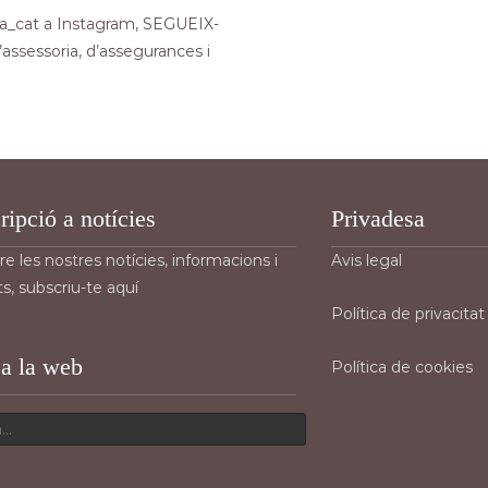
la_cat a Instagram, SEGUEIX-
assessoria, d’assegurances i
ripció a notícies
Privadesa
re les nostres notícies, informacions i
Avis legal
s, subscriu-te aquí
Política de privacitat
 a la web
Política de cookies