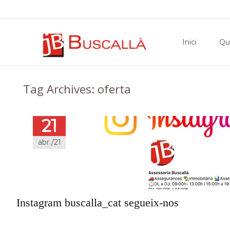
Skip
to
Inici
Qu
content
Tag Archives: oferta
21
abr./21
Instagram buscalla_cat segueix-nos