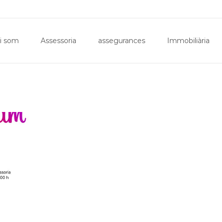
Inici
Qui som
Assessoria
assegurances
i som
Assessoria
assegurances
Immobiliària