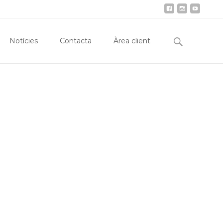
Immobiliària
Notícies
Contacta
Àrea client
Search
Notícies
Contacta
Àrea client
for: