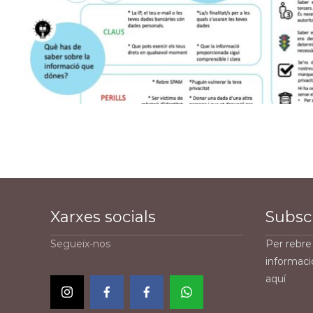
Xarxes socials
Subscr
Segueix-nos
Per rebre 
informaci
aquí