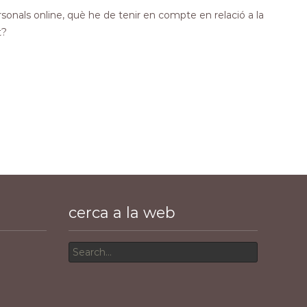
nals online, què he de tenir en compte en relació a la
t?
cerca a la web
Search
for: