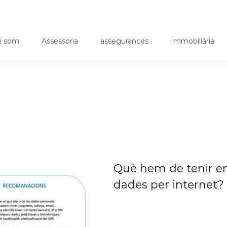
Inici
Qui som
Assessoria
assegurances
Imm
i som
Assessoria
assegurances
Immobiliària
Què hem de tenir e
dades per interne