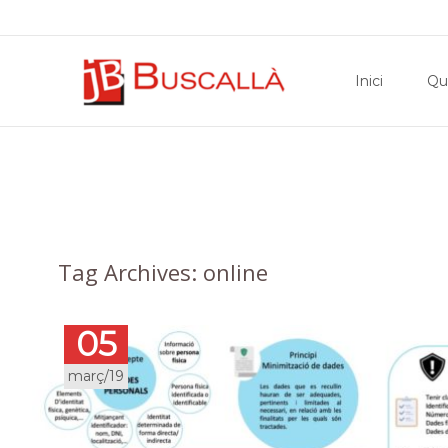
Skip
to
Inici
Qu
content
Archives
Tag Archives: online
05
març/19