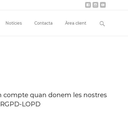
obiliària
Notícies
Contacta
Àrea client
Search
Notícies
Contacta
Àrea client
for:
n compte quan donem les nostres
t? RGPD-LOPD