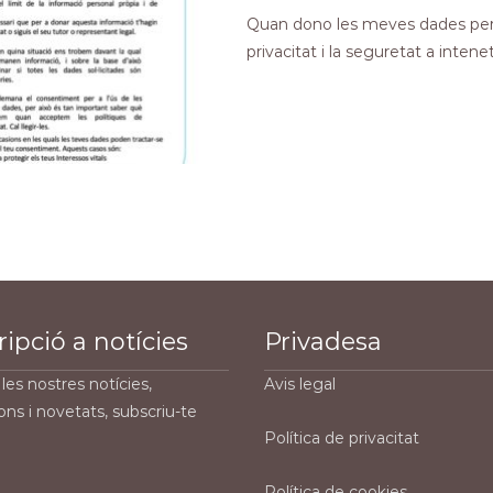
Quan dono les meves dades perso
privacitat i la seguretat a intene
ipció a notícies
Privadesa
les nostres notícies,
Avis legal
ons i novetats, subscriu-te
Política de privacitat
Política de cookies