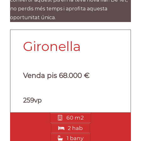
no perdis més temps i aprofita aquesta
oportunitat única.
Gironella
Venda pis 68.000 €
259vp
60 m2
2 hab
1 bany