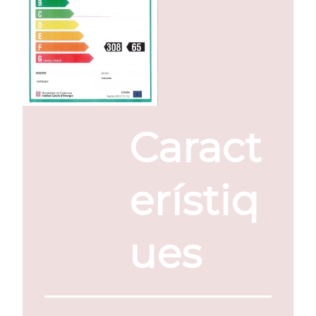
Caract
erístiq
ues