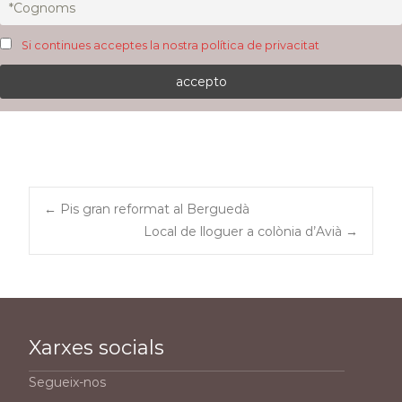
Si continues acceptes la nostra política de privacitat
Post
←
Pis gran reformat al Berguedà
Local de lloguer a colònia d’Avià
→
navigation
Xarxes socials
Segueix-nos