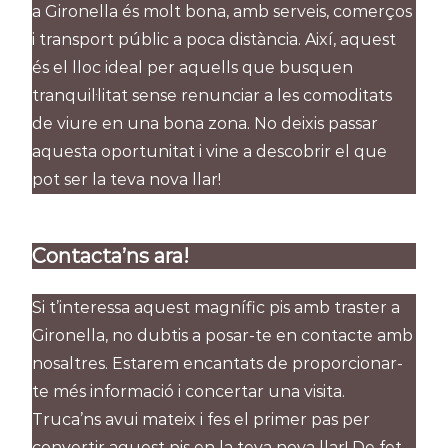
a Gironella és molt bona, amb serveis, comerços
i transport públic a poca distància. Així, aquest
és el lloc ideal per aquells que busquen
tranquil·litat sense renunciar a les comoditats
de viure en una bona zona. No deixis passar
aquesta oportunitat i vine a descobrir el que
pot ser la teva nova llar!
Contacta’ns ara!
Si t’interessa aquest magnífic pis amb traster a
Gironella, no dubtis a posar-te en contacte amb
nosaltres. Estarem encantats de proporcionar-
te més informació i concertar una visita.
Truca’ns avui mateix i fes el primer pas per
convertir aquest pis en la teva nova llar! De fet,