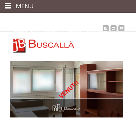
MENU
Inici
Qui som
Assessoria
assegurances
Immobiliària
Notícies
Contacta
Àrea client