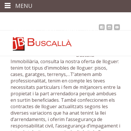
MENU
Inici
Qui som
Assessoria
assegurances
Immobiliària
Notícies
Contacta
Àrea client
Buscallà
Immobiliària, consulta la nostra oferta de lloguer:
tenim tot tipus d’immobles de lloguer: pisos,
cases, garatges, terrenys,…T’atenem amb
professionalitat, tenim en compte les teves
necessitats particulars i fem de mitjancers entre la
propietat i la part arrendadora perquè ambdues
en surtin beneficiades. També confeccionem els
contractes de lloguer actualitzats segons les
diverses variacions que ha anat tenint la llei
d’arrendaments, i oferim l’assegurança de
responsabilitat civil, l’assegurança d’impagament i