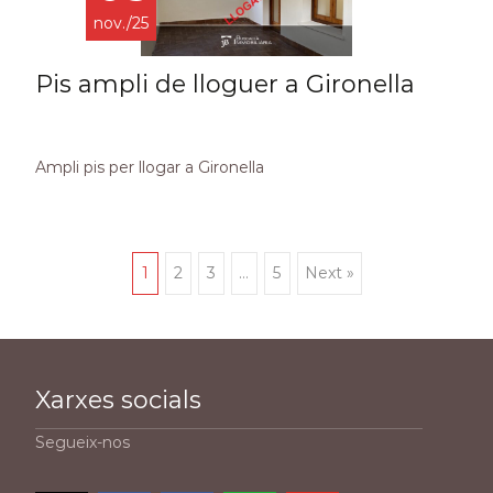
nov./25
Pis ampli de lloguer a Gironella
Ampli pis per llogar a Gironella
Posts
1
2
3
…
5
Next »
navigation
Xarxes socials
Segueix-nos