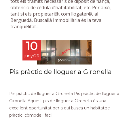
tots els tràmits necessaris de dipòsit de fiança,
obtenció de cèdula d’habitabilitat, etc. Per això,
tant si ets propietari@, com llogater@, al
Berguedà, Buscallà Immobiliària és la teva
tranquil·litat…
10
juny/26
Pis pràctic de lloguer a Gironella
Pis pràctic de lloguer a Gironella Pis pràctic de lloguer a
Gironella Aquest pis de lloguer a Gironella és una
excel·lent oportunitat per a qui busca un habitatge
pràctic, còmode i fàcil
Read More…