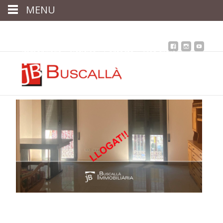
MENU
Inici
Qui som
Assessoria
assegurances
Immobiliària
Notícies
Contacta
Àrea client