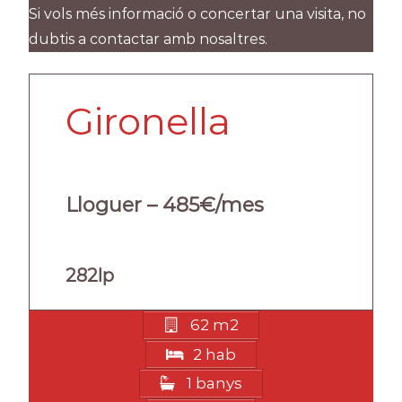
Si vols més informació o concertar una visita, no
dubtis a contactar amb nosaltres.
Gironella
Lloguer – 485€/mes
282lp
62 m2
2 hab
1 banys