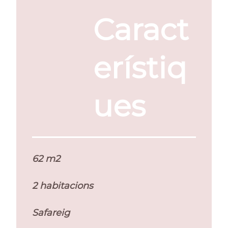
Caract
erístiq
ues
62 m2
2 habitacions
Safareig