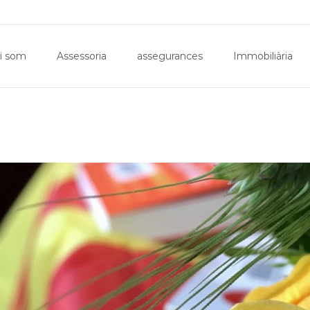
Inici
Qui som
Assessoria
assegurances
Imm
i som
Assessoria
assegurances
Immobiliària