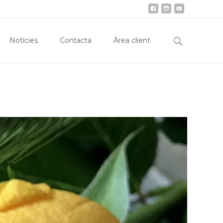
obiliària
Notícies
Contacta
Àrea client
Search
Notícies
Contacta
Àrea client
for: