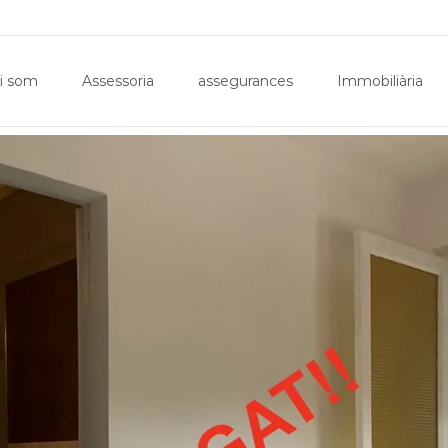
Inici
Qui som
Assessoria
assegurances
Imm
i som
Assessoria
assegurances
Immobiliària