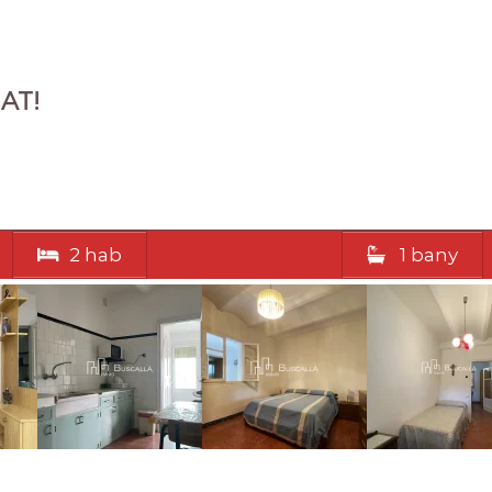
GAT!
2 hab
1 bany