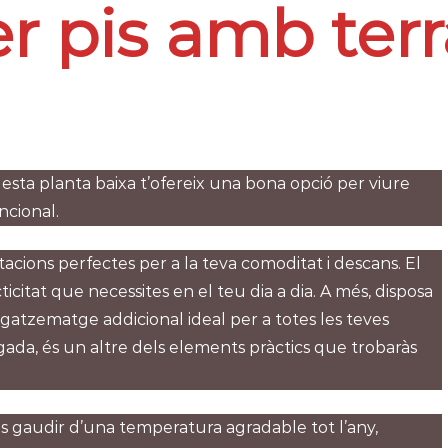
r pis amb terr
esta planta baixa t’ofereix una bona opció per viure
ncional.
ions perfectes per a la teva comoditat i descans. El
icitat que necessites en el teu dia a dia. A més, disposa
gatzematge addicional ideal per a totes les teves
ugada, és un altre dels elements pràctics que trobaràs
s gaudir d’una temperatura agradable tot l’any,