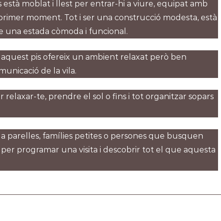
 està moblat i llest per entrar-hi a viure, equipat amb
 primer moment. Tot i ser una construcció modesta, està
e una estada còmoda i funcional.
, aquest pis ofereix un ambient relaxat però ben
municació de la vila.
 relaxar-te, prendre el sol o fins i tot organitzar sopars
 a parelles, famílies petites o persones que busquen
 per programar una visita i descobrir tot el que aquesta