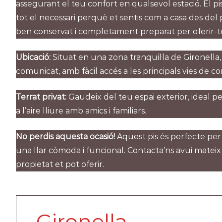
assegurant el teu confort en qualsevol estació. El pis
tot el necessari perquè et sentis com a casa des del
ben conservat i completament preparat per oferir-t
Ubicació:
Situat en una zona tranquil·la de Gironella
comunicat, amb fàcil accés a les principals vies de co
Terrat privat:
Gaudeix del teu espai exterior, ideal per
a l’aire lliure amb amics i familiars.
No perdis aquesta ocasió!
Aquest pis és perfecte per
una llar còmoda i funcional. Contacta’ns avui mateix
propietat et pot oferir.
Gironella