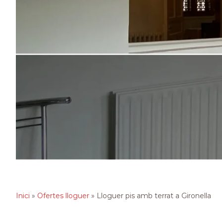
Inici
»
Ofertes lloguer
»
Lloguer pis amb terrat a Gironella