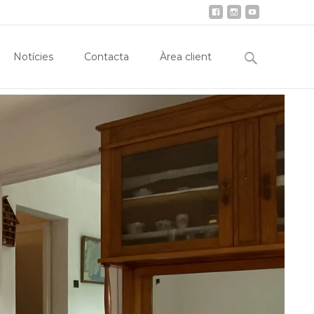
obiliària
Notícies
Contacta
Àrea client
Search
Notícies
Contacta
Àrea client
for: