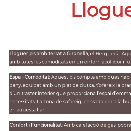
Llogue
Lloguer pis amb terrat a Gironella
, el Berguedà. Aqu
amb totes les comoditats en un entorn acollidor i fu
Espai i Comoditat:
Aquest pis compta amb dues habitac
bany, equipat amb un plat de dutxa, t’ofereix la pract
d’un traster interior que proporciona l’espai d’emma
necessitats. La zona de safareig, pensada per a la b
en aquesta llar.
Confort i Funcionalitat:
Amb calefacció de gas, podrà