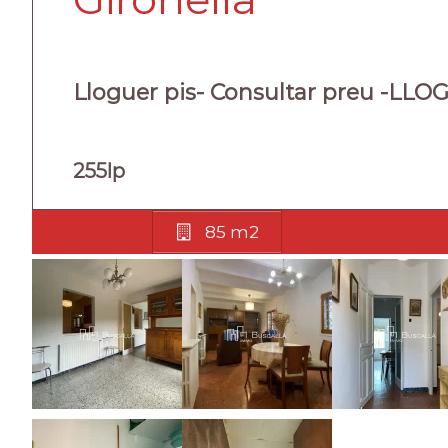
Lloguer pis- Consultar preu -LLO
255lp
85 m2