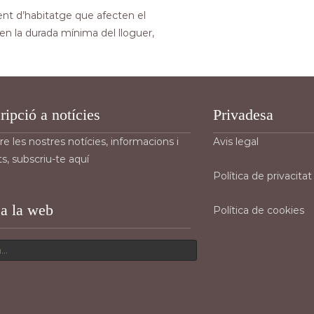
nt d’habitatge que afecten el
m en la durada mínima del lloguer,
ripció a notícies
Privadesa
re les nostres notícies, informacions i
Avis legal
s, subscriu-te aquí
Política de privacitat
 a la web
Política de cookies