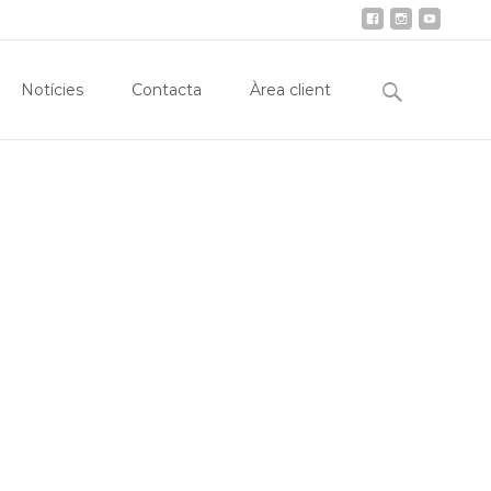
Immobiliària
Notícies
Contacta
Àrea client
Search
Notícies
Contacta
Àrea client
for: