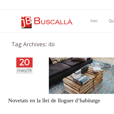
Skip
to
Inici
Qu
content
Tag Archives: ibi
20
març/19
Novetats en la llei de lloguer d’habitatge