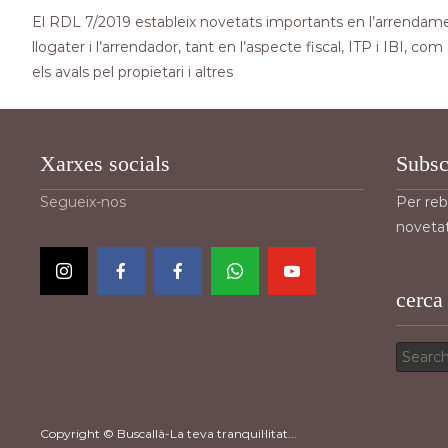
El RDL 7/2019 estableix novetats importants en l’arrendame
llogater i l’arrendador, tant en l’aspecte fiscal, ITP i IBI, co
els avals pel propietari i altres
Xarxes socials
Subsc
Segueix-nos
Per reb
novetat
cerca
Search
for:
Copyright © Buscallà-La teva tranquil·litat...