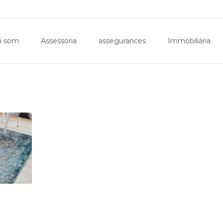
Inici
Qui som
Assessoria
assegurances
i som
Assessoria
assegurances
Immobiliària