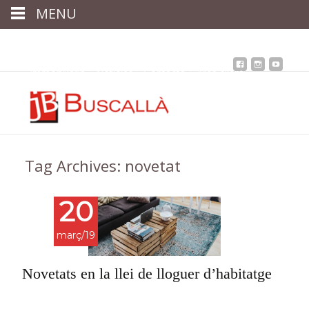
MENU
Inici
Qui som
Assessoria
assegurances
Immobiliària
Notícies
Contacta
Àrea client
Tag Archives: novetat
20
març/19
Novetats en la llei de lloguer d’habitatge