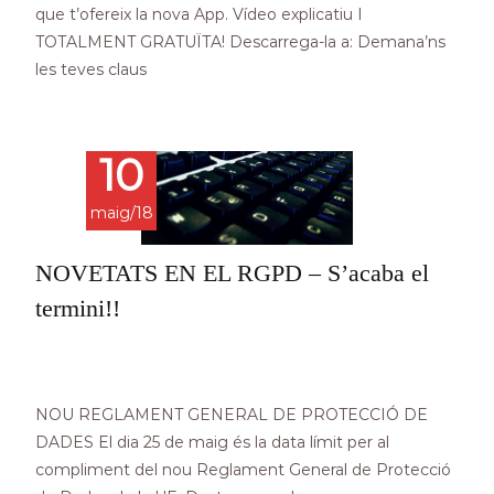
que t’ofereix la nova App. Vídeo explicatiu I
TOTALMENT GRATUÏTA! Descarrega-la a: Demana’ns
les teves claus
Read More…
10
maig/18
NOVETATS EN EL RGPD – S’acaba el
termini!!
NOU REGLAMENT GENERAL DE PROTECCIÓ DE
DADES El dia 25 de maig és la data límit per al
compliment del nou Reglament General de Protecció