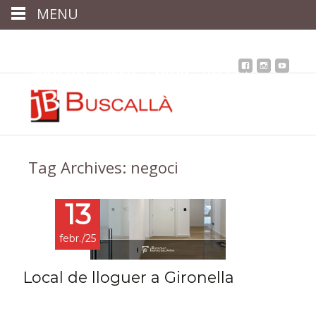
MENU
Inici
Qui som
Assessoria
assegurances
Immobiliària
Notícies
Contacta
Àrea client
Tag Archives: negoci
13
febr./25
Local de lloguer a Gironella